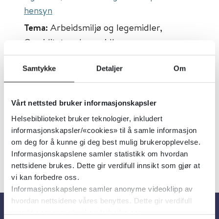
hensyn
Tema:
Arbeidsmiljø og legemidler,
Graviditet og legemidler
Emner:
Arbeidsmiljø, Graviditet
Samtykke
Detaljer
Om
Dokumenttype:
Prosedyrer
Utgiver:
Oslo Universitetssykehus
Vårt nettsted bruker informasjonskapsler
Språk:
Norsk
Helsebiblioteket bruker teknologier, inkludert
informasjonskapsler/«cookies» til å samle informasjon
om deg for å kunne gi deg best mulig brukeropplevelse.
Informasjonskapslene samler statistikk om hvordan
nettsidene brukes. Dette gir verdifull innsikt som gjør at
vi kan forbedre oss.
Informasjonskapslene samler anonyme videoklipp av
hvordan nettsidene våres benyttes. Dette gir verdifull
innsikt som gjør at vi kan forbedre oss.