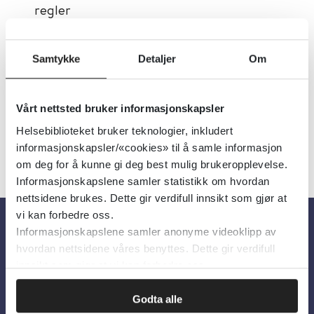
regler
Utgiver:
Helse- og
omsorgsdepartementet (HOD)
Samtykke
Detaljer
Om
Språk:
Norsk
Vårt nettsted bruker informasjonskapsler
Helsebiblioteket bruker teknologier, inkludert
informasjonskapsler/«cookies» til å samle informasjon
om deg for å kunne gi deg best mulig brukeropplevelse.
Informasjonskapslene samler statistikk om hvordan
nettsidene brukes. Dette gir verdifull innsikt som gjør at
vi kan forbedre oss.
Informasjonskapslene samler anonyme videoklipp av
Om oss
hvordan nettsidene våres benyttes. Dette gir verdifull
innsikt som gjør at vi kan forbedre oss.
Om Helsebiblioteket
Godta alle