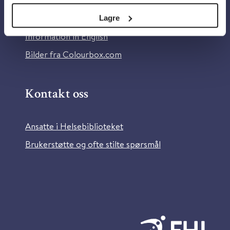
Personvern og informasjonskapsler
Tilgjengelighetserklæring
Lagre
Information in English
Bilder fra Colourbox.com
Kontakt oss
Ansatte i Helsebiblioteket
Brukerstøtte og ofte stilte spørsmål