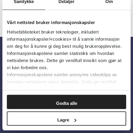
Samtykke
Detaljer
Om
Vårt nettsted bruker informasjonskapsler
Helsebiblioteket bruker teknologier, inkludert
informasjonskapsler/«cookies» til å samle informasjon
om deg for å kunne gi deg best mulig brukeropplevelse.
Informasjonskapslene samler statistikk om hvordan
Om oss
nettsidene brukes. Dette gir verdifull innsikt som gjør at
vi kan forbedre oss.
Informasjonskapslene samler anonyme videoklipp av
Om Helsebiblioteket
hvordan nettsidene våres benyttes. Dette gir verdifull
Personvern og informasjonskapsler
innsikt som gjør at vi kan forbedre oss.
Tilgjengelighetserklæring
Godta alle
Information in English
Bilder fra Colourbox.com
Lagre