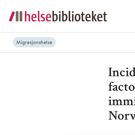
Migrasjonshelse
Incid
fact
immi
Nor