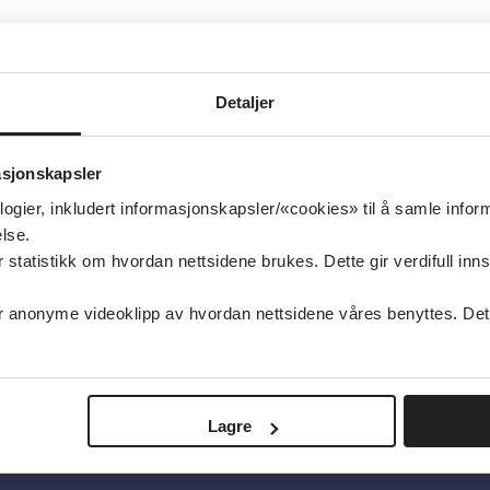
idence and associated risk factors for cancer among i
llenges for Norway
Detaljer
asjonshelse
setilstand
asjonskapsler
type:
Rapporter
logier, inkludert informasjonskapsler/«cookies» til å samle info
lkehelseinstituttet (FHI)
lse.
tatistikk om hvordan nettsidene brukes. Dette gir verdifull inns
sk
anonyme videoklipp av hvordan nettsidene våres benyttes. Dette 
Lagre