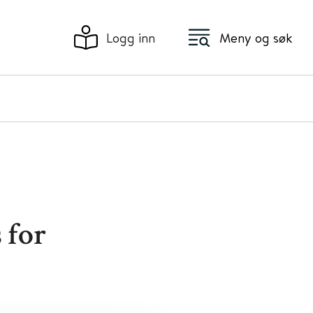
Logg inn
Meny og søk
 for