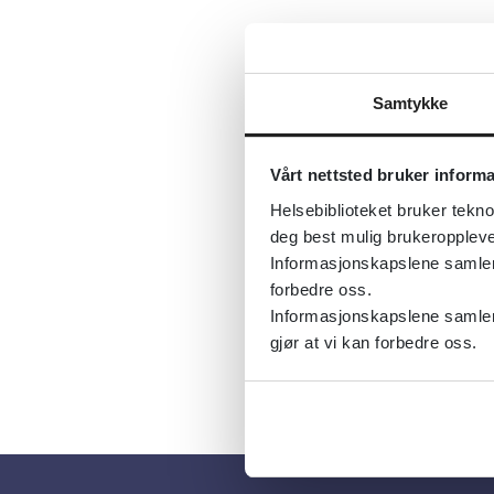
Lenke:
Inc
Major Cha
Samtykke
Tema:
Migr
Emner:
Hel
Vårt nettsted bruker inform
Dokument
Helsebiblioteket bruker tekno
Utgiver:
Fo
deg best mulig brukeroppleve
Informasjonskapslene samler s
Språk:
Nor
forbedre oss.
Informasjonskapslene samler 
gjør at vi kan forbedre oss.