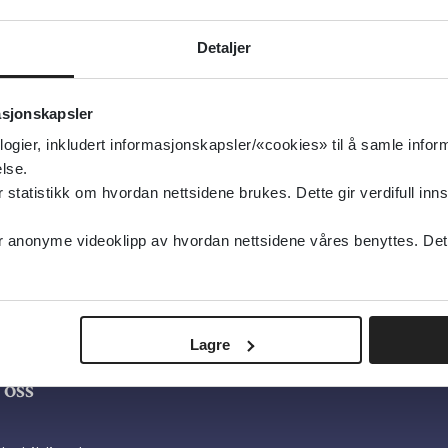
g oppdatert:
10.11.2015
el og skjelett
Detaljer
type:
Oppslagsverk
asjonskapsler
yldendal Akademisk
logier, inkludert informasjonskapsler/«cookies» til å samle info
sk
lse.
tatistikk om hvordan nettsidene brukes. Dette gir verdifull inns
anonyme videoklipp av hvordan nettsidene våres benyttes. Dette 
Lagre
oss