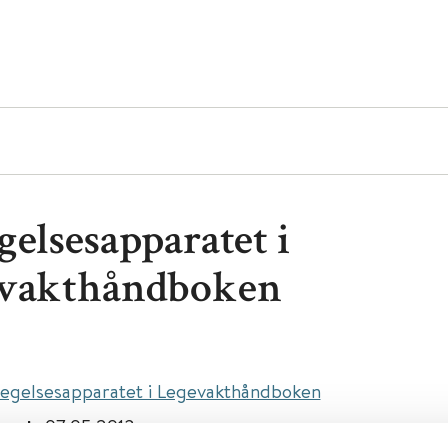
gelsesapparatet i
vakthåndboken
egelsesapparatet i Legevakthåndboken
isert:
07.05.2013