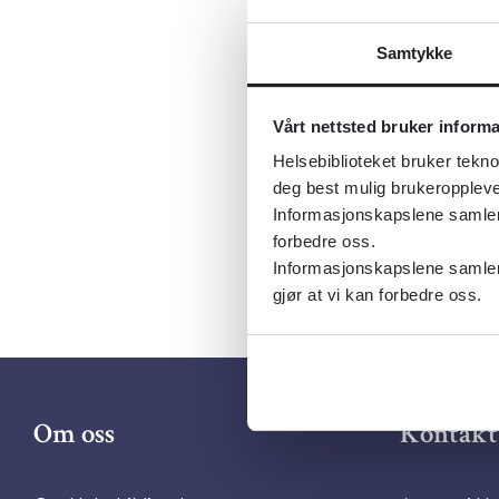
Sist fagli
Tema:
Musk
Samtykke
Dokument
Vårt nettsted bruker inform
Utgiver:
G
Helsebiblioteket bruker tekno
Språk:
Nor
deg best mulig brukeroppleve
Informasjonskapslene samler s
forbedre oss.
Informasjonskapslene samler 
gjør at vi kan forbedre oss.
Om oss
Kontakt 