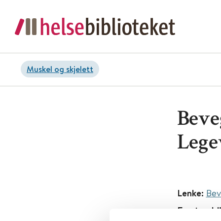
Muskel og skjelett
Beve
Lege
Lenke:
Bev
Først publ