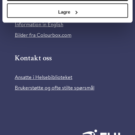
Personvern og informasjonskapsler
Lagre
Tilgjengelighetserklæring
Information in English
Bilder fra Colourbox.com
Kontakt oss
Ansatte i Helsebiblioteket
Brukerstøtte og ofte stilte spørsmål