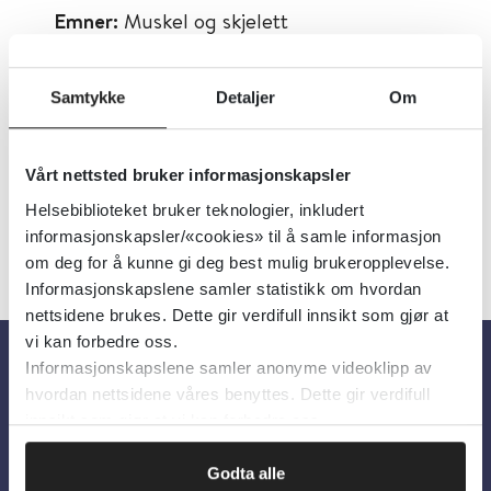
Emner:
Muskel og skjelett
Dokumenttype:
Oppslagsverk
Utgiver:
Gyldendal Akademisk
Samtykke
Detaljer
Om
Språk:
Norsk
Vårt nettsted bruker informasjonskapsler
Helsebiblioteket bruker teknologier, inkludert
informasjonskapsler/«cookies» til å samle informasjon
om deg for å kunne gi deg best mulig brukeropplevelse.
Informasjonskapslene samler statistikk om hvordan
nettsidene brukes. Dette gir verdifull innsikt som gjør at
vi kan forbedre oss.
Informasjonskapslene samler anonyme videoklipp av
Om oss
hvordan nettsidene våres benyttes. Dette gir verdifull
innsikt som gjør at vi kan forbedre oss.
Om Helsebiblioteket
Godta alle