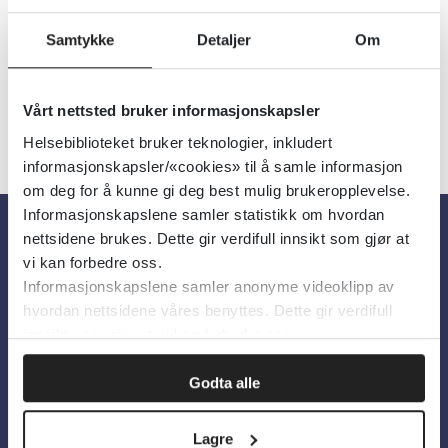
Språk:
Norsk
Samtykke
Detaljer
Om
Vårt nettsted bruker informasjonskapsler
Helsebiblioteket bruker teknologier, inkludert
informasjonskapsler/«cookies» til å samle informasjon
om deg for å kunne gi deg best mulig brukeropplevelse.
Informasjonskapslene samler statistikk om hvordan
nettsidene brukes. Dette gir verdifull innsikt som gjør at
Om oss
vi kan forbedre oss.
Informasjonskapslene samler anonyme videoklipp av
hvordan nettsidene våres benyttes. Dette gir verdifull
Om Helsebiblioteket
innsikt som gjør at vi kan forbedre oss.
Personvern og informasjonskapsler
Godta alle
Tilgjengelighetserklæring
Information in English
Lagre