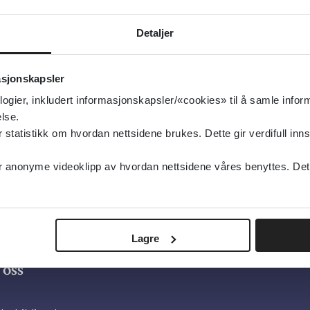
g oppdatert:
19.02.2021
Helsebiblioteket
Detaljer
type:
Artikler
asjonskapsler
agens Medisin
logier, inkludert informasjonskapsler/«cookies» til å samle info
sk
lse.
tatistikk om hvordan nettsidene brukes. Dette gir verdifull inns
anonyme videoklipp av hvordan nettsidene våres benyttes. Dette 
Lagre
oss