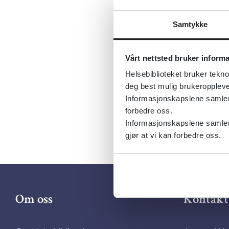
Sist fagli
Tema:
Om 
Samtykke
Dokument
Vårt nettsted bruker inform
Utgiver:
D
Helsebiblioteket bruker tekno
Språk:
Nor
deg best mulig brukeroppleve
Informasjonskapslene samler s
forbedre oss.
Informasjonskapslene samler 
gjør at vi kan forbedre oss.
Om oss
Kontakt 