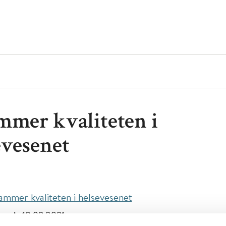
mmer kvaliteten i
evesenet
ammer kvaliteten i helsevesenet
isert:
19.02.2021