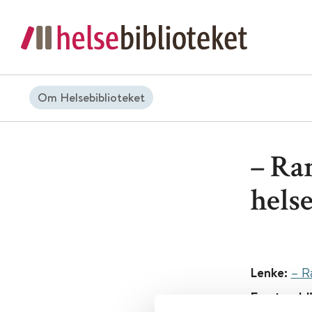
Om Helsebiblioteket
– Ra
hels
Lenke:
– R
Først publ