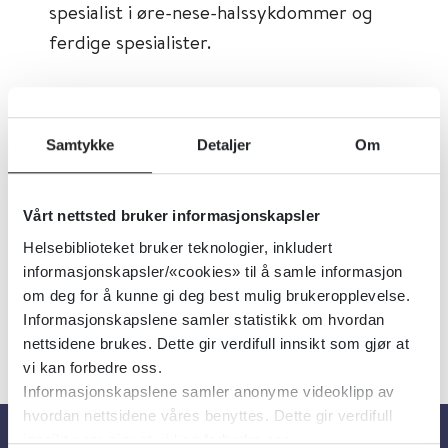
spesialist i øre-nese-halssykdommer og
ferdige spesialister.
Tema:
Øre, nese og hals
Emner:
Øre, nese og hals
Samtykke
Detaljer
Om
Dokumenttype:
Organisasjoner
Utgiver:
Den norske legeforening
Vårt nettsted bruker informasjonskapsler
Språk:
Norsk
Helsebiblioteket bruker teknologier, inkludert
informasjonskapsler/«cookies» til å samle informasjon
om deg for å kunne gi deg best mulig brukeropplevelse.
Informasjonskapslene samler statistikk om hvordan
nettsidene brukes. Dette gir verdifull innsikt som gjør at
vi kan forbedre oss.
Informasjonskapslene samler anonyme videoklipp av
hvordan nettsidene våres benyttes. Dette gir verdifull
innsikt som gjør at vi kan forbedre oss.