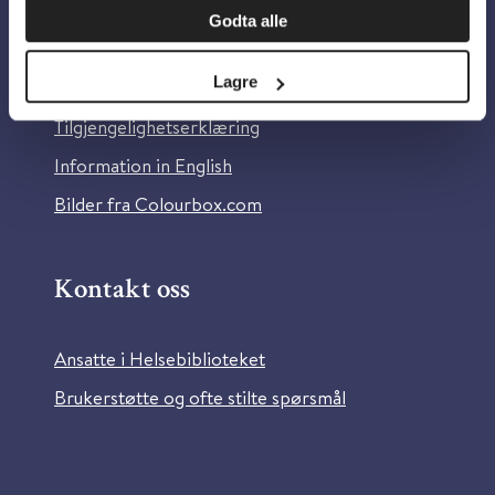
Godta alle
Om Helsebiblioteket
Lagre
Personvern og informasjonskapsler
Tilgjengelighetserklæring
Information in English
Bilder fra Colourbox.com
Kontakt oss
Ansatte i Helsebiblioteket
Brukerstøtte og ofte stilte spørsmål