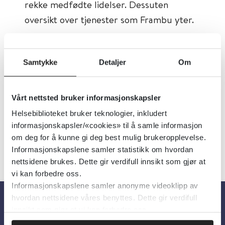
rekke medfødte lidelser. Dessuten
oversikt over tjenester som Frambu yter.
Tema:
Sjeldne diagnoser
Samtykke
Detaljer
Om
Dokumenttype:
Oppslagsverk, Ressurser
på nett
Språk:
Norsk
Vårt nettsted bruker informasjonskapsler
Helsebiblioteket bruker teknologier, inkludert
informasjonskapsler/«cookies» til å samle informasjon
om deg for å kunne gi deg best mulig brukeropplevelse.
Informasjonskapslene samler statistikk om hvordan
nettsidene brukes. Dette gir verdifull innsikt som gjør at
vi kan forbedre oss.
Informasjonskapslene samler anonyme videoklipp av
hvordan nettsidene våres benyttes. Dette gir verdifull
innsikt som gjør at vi kan forbedre oss.
Om oss