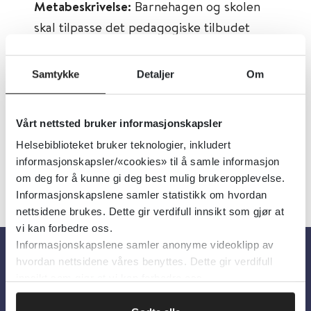
Metabeskrivelse:
Barnehagen og skolen
skal tilpasse det pedagogiske tilbudet
etter barn og elevers behov og
forutsetninger, både når de har behov for
Samtykke
Detaljer
Om
ekstra støtte i kortere perioder og når
tilretteleggingsbehovet er varig.
Vårt nettsted bruker informasjonskapsler
Helsebiblioteket bruker teknologier, inkludert
informasjonskapsler/«cookies» til å samle informasjon
om deg for å kunne gi deg best mulig brukeropplevelse.
Informasjonskapslene samler statistikk om hvordan
nettsidene brukes. Dette gir verdifull innsikt som gjør at
vi kan forbedre oss.
Informasjonskapslene samler anonyme videoklipp av
hvordan nettsidene våres benyttes. Dette gir verdifull
Om oss
innsikt som gjør at vi kan forbedre oss.