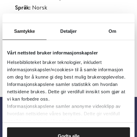
Språk:
Norsk
Metabeskrivelse:
Omhandler diagnostikk,
behandling og oppfølging av demens,
Samtykke
Detaljer
Om
inkludert legemiddelbruk. Relevant for
leger og annet helsepersonell.
Vårt nettsted bruker informasjonskapsler
Helsebiblioteket bruker teknologier, inkludert
informasjonskapsler/«cookies» til å samle informasjon
om deg for å kunne gi deg best mulig brukeropplevelse.
Informasjonskapslene samler statistikk om hvordan
nettsidene brukes. Dette gir verdifull innsikt som gjør at
vi kan forbedre oss.
Informasjonskapslene samler anonyme videoklipp av
hvordan nettsidene våres benyttes. Dette gir verdifull
Om oss
innsikt som gjør at vi kan forbedre oss.
Godta alle