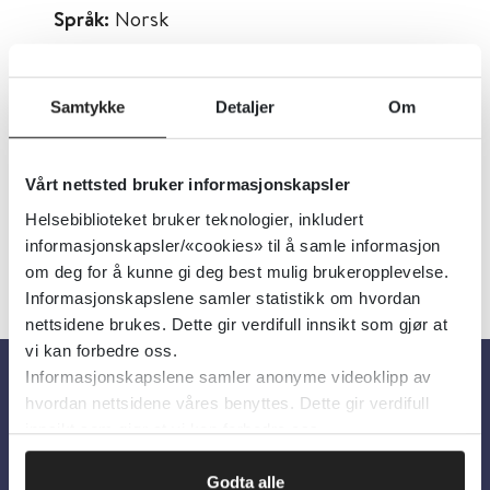
Språk:
Norsk
Metabeskrivelse:
Informasjonshefte om
barna og seksualiteten, til foreldre på
Samtykke
Detaljer
Om
helsestasjonen. Forfatter: Margrethe
Wiede Aasland.
Vårt nettsted bruker informasjonskapsler
Helsebiblioteket bruker teknologier, inkludert
informasjonskapsler/«cookies» til å samle informasjon
om deg for å kunne gi deg best mulig brukeropplevelse.
Informasjonskapslene samler statistikk om hvordan
nettsidene brukes. Dette gir verdifull innsikt som gjør at
vi kan forbedre oss.
Informasjonskapslene samler anonyme videoklipp av
hvordan nettsidene våres benyttes. Dette gir verdifull
Om oss
innsikt som gjør at vi kan forbedre oss.
Om Helsebiblioteket
Godta alle