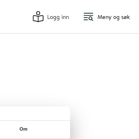
Logg inn
Meny og søk
en være til
beidet av
Om