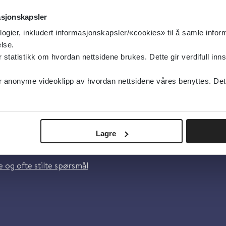
asjonskapsler
logier, inkludert informasjonskapsler/«cookies» til å samle info
lse.
tatistikk om hvordan nettsidene brukes. Dette gir verdifull inns
anonyme videoklipp av hvordan nettsidene våres benyttes. Dette 
oss
Lagre
lsebiblioteket
 og ofte stilte spørsmål