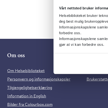
Vårt nettsted bruker inform
Helsebiblioteket bruker tekno
deg best mulig brukeroppleve
Informasjonskapslene samler s
forbedre oss.
Informasjonskapslene samler 
gjør at vi kan forbedre oss.
Om oss
Kontakt 
Om Helsebiblioteket
Ansatte i He
Personvern og informasjonskapsler
Brukerstøtte
Tilgjengelighetserklæring
Information in English
Bilder fra Colourbox.com