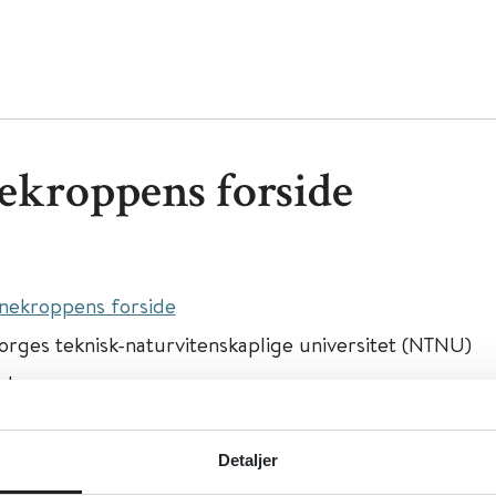
ekroppens forside
nekroppens forside
orges teknisk-naturvitenskaplige universitet (NTNU)
sk
ivelse:
På helsestasjonen kan plansjer over barnekropp
 finner du en plansje over barnekroppens forside. Utar
Detaljer
 Wiede Aasland.