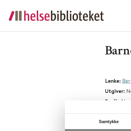
Barn
Lenke:
Bar
Utgiver:
N
Språk:
Nor
Metabeskr
hjelp. Her
Samtykke
Margrethe