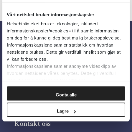
Vårt nettsted bruker informasjonskapsler
Helsebiblioteket bruker teknologier, inkludert
informasjonskapsler/«cookies» til å samle informasjon
om deg for å kunne gi deg best mulig brukeropplevelse.
Om oss
Informasjonskapslene samler statistikk om hvordan
nettsidene brukes. Dette gir verdifull innsikt som gjør at
Om Helsebiblioteket
vi kan forbedre oss.
Informasjonskapslene samler anonyme videoklipp av
Personvern og informasjonskapsler
hvordan nettsidene våres benyttes. Dette gir verdifull
Tilgjengelighetserklæring
innsikt som gjør at vi kan forbedre oss.
Information in English
Godta alle
Bilder fra Colourbox.com
Lagre
Kontakt oss