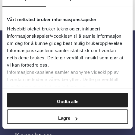
Vårt nettsted bruker informasjonskapsler
Helsebiblioteket bruker teknologier, inkludert
informasjonskapsler/«cookies» til å samle informasjon
om deg for å kunne gi deg best mulig brukeropplevelse.
Om oss
Informasjonskapslene samler statistikk om hvordan
nettsidene brukes. Dette gir verdifull innsikt som gjør at
vi kan forbedre oss.
Om Helsebiblioteket
Informasjonskapslene samler anonyme videoklipp av
hvordan nettsidene våres benyttes. Dette gir verdifull
Personvern og informasjonskapsler
innsikt som gjør at vi kan forbedre oss.
Tilgjengelighetserklæring
Information in English
Godta alle
Bilder fra Colourbox.com
Lagre