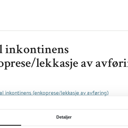
l inkontinens
oprese/lekkasje av avføri
al inkontinens (enkoprese/lekkasje av avføring)
else Stavanger
sk
Detaljer
ivelse:
Bakgrunn, symptomer, utredning og informasjon 