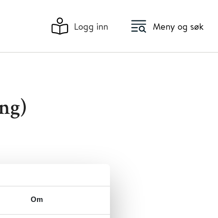
Logg inn
Meny og søk
ng)
Om
til leger.