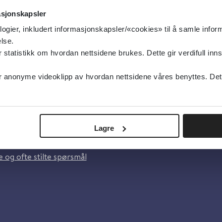
asjonskapsler
logier, inkludert informasjonskapsler/«cookies» til å samle info
lse.
tatistikk om hvordan nettsidene brukes. Dette gir verdifull inns
anonyme videoklipp av hvordan nettsidene våres benyttes. Dette 
oss
Lagre
lsebiblioteket
 og ofte stilte spørsmål