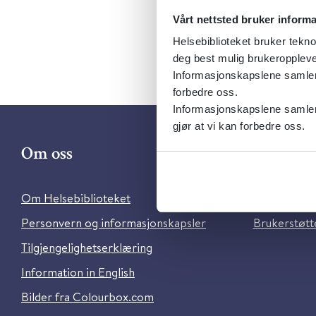
Vårt nettsted bruker inform
Helsebiblioteket bruker tekno
deg best mulig brukeroppleve
Informasjonskapslene samler s
forbedre oss.
Informasjonskapslene samler 
gjør at vi kan forbedre oss.
Om oss
Kontakt 
Om Helsebiblioteket
Ansatte i He
Personvern og informasjonskapsler
Brukerstøtte
Tilgjengelighetserklæring
Information in English
Bilder fra Colourbox.com