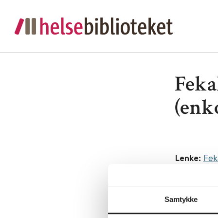
Feka
(enk
Lenke:
Fek
Utgiver:
H
Språk:
Nor
Samtykke
Metabeskr