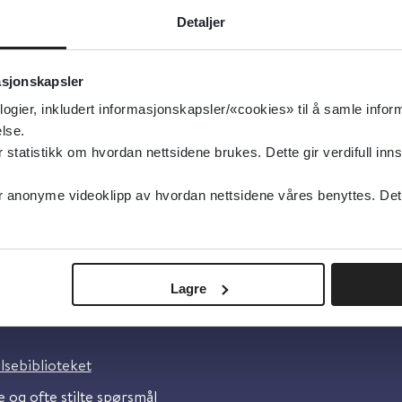
aktorer hos høykonfliktpar
Detaljer
lkehelseinstituttet (FHI)
sk
asjonskapsler
ivelse:
Kunnskapsoppsummering om alvorlig foreldreko
logier, inkludert informasjonskapsler/«cookies» til å samle info
lse.
tatistikk om hvordan nettsidene brukes. Dette gir verdifull inns
anonyme videoklipp av hvordan nettsidene våres benyttes. Dette 
Lagre
oss
lsebiblioteket
 og ofte stilte spørsmål