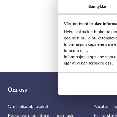
og risikof
Samtykke
Utgiver:
Fo
Språk:
Nor
Vårt nettsted bruker inform
Metabeskr
Helsebiblioteket bruker tekno
deg best mulig brukeroppleve
Informasjonskapslene samler s
forbedre oss.
Informasjonskapslene samler 
gjør at vi kan forbedre oss.
Om oss
Kontakt 
Om Helsebiblioteket
Ansatte i He
Personvern og informasjonskapsler
Brukerstøtte