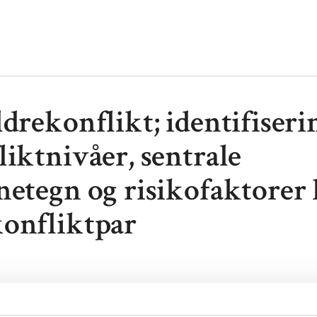
drekonflikt; identifiseri
liktnivåer, sentrale
netegn og risikofaktorer
onfliktpar
eldrekonflikt; identifisering av konfliktnivåer, sentrale