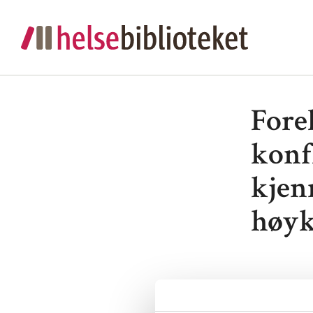
Forel
konf
kjen
høyk
Lenke:
For