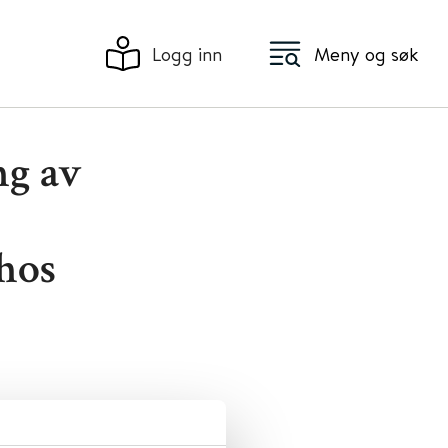
Logg inn
Meny og søk
ng av
 hos
 kjennetegn