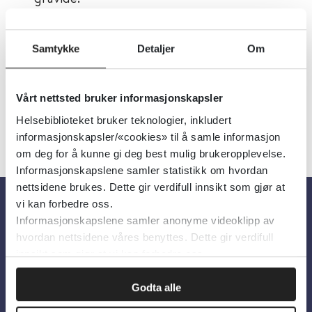
Utgiver:
Helsedirektoratet
Samtykke
Detaljer
Om
Språk:
Norsk
Vårt nettsted bruker informasjonskapsler
Helsebiblioteket bruker teknologier, inkludert
informasjonskapsler/«cookies» til å samle informasjon
om deg for å kunne gi deg best mulig brukeropplevelse.
Informasjonskapslene samler statistikk om hvordan
nettsidene brukes. Dette gir verdifull innsikt som gjør at
vi kan forbedre oss.
Informasjonskapslene samler anonyme videoklipp av
Om oss
hvordan nettsidene våres benyttes. Dette gir verdifull
innsikt som gjør at vi kan forbedre oss.
Om Helsebiblioteket
Godta alle
Personvern og informasjonskapsler