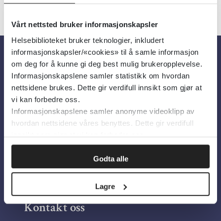
Vårt nettsted bruker informasjonskapsler
Helsebiblioteket bruker teknologier, inkludert
informasjonskapsler/«cookies» til å samle informasjon
om deg for å kunne gi deg best mulig brukeropplevelse.
Om oss
Informasjonskapslene samler statistikk om hvordan
nettsidene brukes. Dette gir verdifull innsikt som gjør at
Om Helsebiblioteket
vi kan forbedre oss.
Informasjonskapslene samler anonyme videoklipp av
Personvern og informasjonskapsler
hvordan nettsidene våres benyttes. Dette gir verdifull
Tilgjengelighetserklæring
innsikt som gjør at vi kan forbedre oss.
Information in English
Godta alle
Bilder fra Colourbox.com
Lagre
Kontakt oss