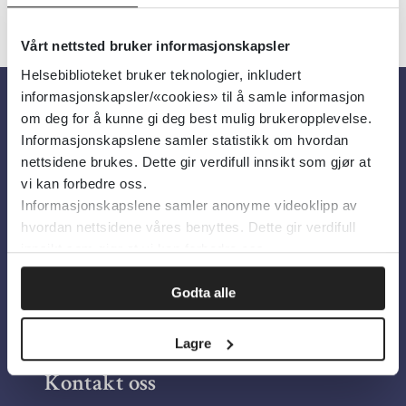
Vårt nettsted bruker informasjonskapsler
Helsebiblioteket bruker teknologier, inkludert
informasjonskapsler/«cookies» til å samle informasjon
om deg for å kunne gi deg best mulig brukeropplevelse.
Om oss
Informasjonskapslene samler statistikk om hvordan
nettsidene brukes. Dette gir verdifull innsikt som gjør at
vi kan forbedre oss.
Om Helsebiblioteket
Informasjonskapslene samler anonyme videoklipp av
Personvern og informasjonskapsler
hvordan nettsidene våres benyttes. Dette gir verdifull
Tilgjengelighetserklæring
innsikt som gjør at vi kan forbedre oss.
Information in English
Godta alle
Bilder fra Colourbox.com
Lagre
Kontakt oss