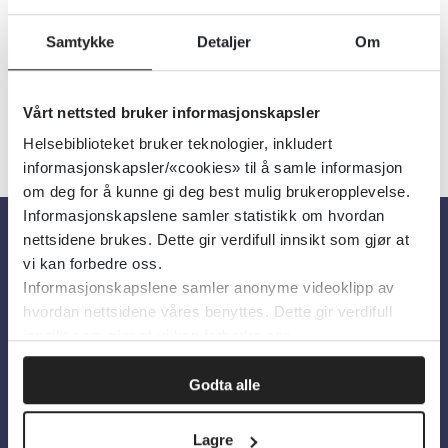
ungdom.
Samtykke
Detaljer
Om
Vårt nettsted bruker informasjonskapsler
Helsebiblioteket bruker teknologier, inkludert
informasjonskapsler/«cookies» til å samle informasjon
om deg for å kunne gi deg best mulig brukeropplevelse.
Informasjonskapslene samler statistikk om hvordan
nettsidene brukes. Dette gir verdifull innsikt som gjør at
Om oss
vi kan forbedre oss.
Informasjonskapslene samler anonyme videoklipp av
hvordan nettsidene våres benyttes. Dette gir verdifull
Om Helsebiblioteket
innsikt som gjør at vi kan forbedre oss.
Personvern og informasjonskapsler
Godta alle
Tilgjengelighetserklæring
Information in English
Lagre