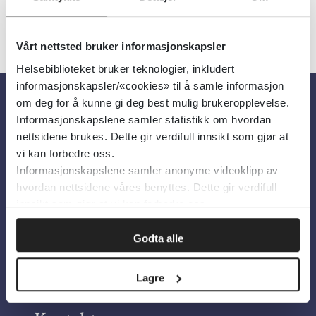
Vårt nettsted bruker informasjonskapsler
Helsebiblioteket bruker teknologier, inkludert
informasjonskapsler/«cookies» til å samle informasjon
om deg for å kunne gi deg best mulig brukeropplevelse.
Informasjonskapslene samler statistikk om hvordan
Om oss
nettsidene brukes. Dette gir verdifull innsikt som gjør at
vi kan forbedre oss.
Om Helsebiblioteket
Informasjonskapslene samler anonyme videoklipp av
hvordan nettsidene våres benyttes. Dette gir verdifull
Personvern og informasjonskapsler
innsikt som gjør at vi kan forbedre oss.
Tilgjengelighetserklæring
Information in English
Godta alle
Bilder fra Colourbox.com
Lagre