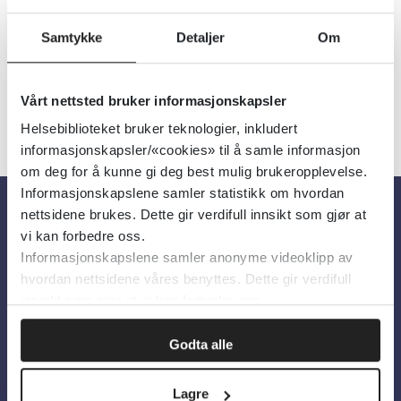
spedbarnsasymmetri.
Samtykke
Detaljer
Om
Vårt nettsted bruker informasjonskapsler
Helsebiblioteket bruker teknologier, inkludert
informasjonskapsler/«cookies» til å samle informasjon
om deg for å kunne gi deg best mulig brukeropplevelse.
Informasjonskapslene samler statistikk om hvordan
nettsidene brukes. Dette gir verdifull innsikt som gjør at
Om oss
vi kan forbedre oss.
Informasjonskapslene samler anonyme videoklipp av
hvordan nettsidene våres benyttes. Dette gir verdifull
Om Helsebiblioteket
innsikt som gjør at vi kan forbedre oss.
Personvern og informasjonskapsler
Godta alle
Tilgjengelighetserklæring
Information in English
Lagre