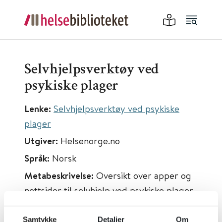
Selvhjelpsverktøy ved
psykiske plager
Lenke:
Selvhjelpsverktøy ved psykiske
plager
Utgiver:
Helsenorge.no
Språk:
Norsk
Metabeskrivelse:
Oversikt over apper og
nettsider til selvhjelp ved psykiske plager.
Samtykke
Detaljer
Om