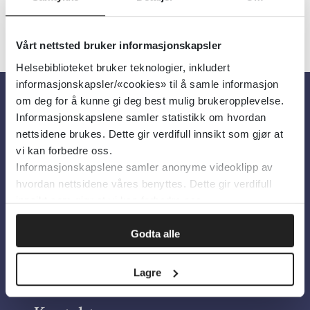
Vårt nettsted bruker informasjonskapsler
Helsebiblioteket bruker teknologier, inkludert
informasjonskapsler/«cookies» til å samle informasjon
om deg for å kunne gi deg best mulig brukeropplevelse.
Informasjonskapslene samler statistikk om hvordan
Om oss
nettsidene brukes. Dette gir verdifull innsikt som gjør at
vi kan forbedre oss.
Om Helsebiblioteket
Informasjonskapslene samler anonyme videoklipp av
hvordan nettsidene våres benyttes. Dette gir verdifull
Personvern og informasjonskapsler
innsikt som gjør at vi kan forbedre oss.
Tilgjengelighetserklæring
Information in English
Godta alle
Bilder fra Colourbox.com
Lagre