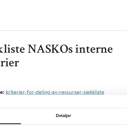
kliste NASKOs interne
rier
e:
kriterier-for-deling-av-ressurser-sjekkliste
asjonalt kompetansemiljø for helsestasjons- og
tjenesten (NASKO) - FHI
Detaljer
sk