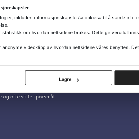
asjonskapsler
logier, inkludert informasjonskapsler/«cookies» til å samle info
lse.
tatistikk om hvordan nettsidene brukes. Dette gir verdifull inns
anonyme videoklipp av hvordan nettsidene våres benyttes. Dette 
oss
Lagre
lsebiblioteket
 og ofte stilte spørsmål