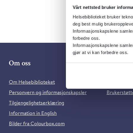
Vårt nettsted bruker inform
Helsebiblioteket bruker tekno
deg best mulig brukeroppleve
Informasjonskapslene samler s
forbedre oss.
Informasjonskapslene samler 
gjør at vi kan forbedre oss.
Om oss
Kontakt 
Om Helsebiblioteket
Ansatte i He
Personvern og informasjonskapsler
Brukerstøtte
Tilgjengelighetserklæring
Information in English
Bilder fra Colourbox.com