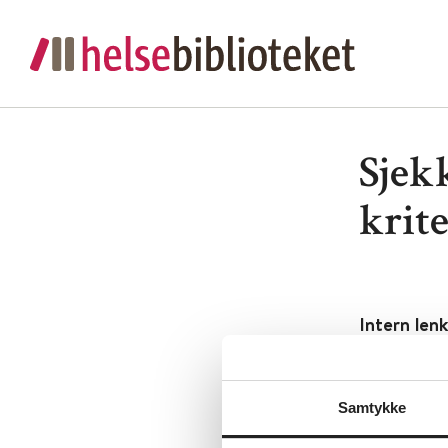
Sjek
krite
Intern lenk
Utgiver:
N
skolehelse
Samtykke
Språk:
Nor