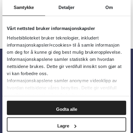
Samtykke
Detaljer
Om
Vårt nettsted bruker informasjonskapsler
Helsebiblioteket bruker teknologier, inkludert
informasjonskapsler/«cookies» til å samle informasjon
om deg for å kunne gi deg best mulig brukeropplevelse.
Informasjonskapslene samler statistikk om hvordan
nettsidene brukes. Dette gir verdifull innsikt som gjør at
Om oss
vi kan forbedre oss.
Informasjonskapslene samler anonyme videoklipp av
Om Helsebiblioteket
hvordan nettsidene våres benyttes. Dette gir verdifull
innsikt som gjør at vi kan forbedre oss.
Personvern og informasjonskapsler
Tilgjengelighetserklæring
Godta alle
Information in English
Lagre
Bilder fra Colourbox.com