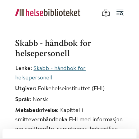
Skabb - håndbok for
helsepersonell
Lenke:
Skabb - håndbok for
helsepersonell
Utgiver:
Folkehelseinstituttet (FHI)
Språk:
Norsk
Metabeskrivelse:
Kapittel i
smittevernhåndboka FHI med informasjon
om smittemåte, symptomer, behandling
ved skabb.