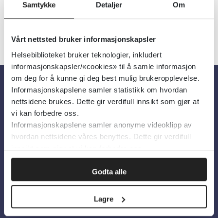
Samtykke
Detaljer
Om
Vårt nettsted bruker informasjonskapsler
Helsebiblioteket bruker teknologier, inkludert
informasjonskapsler/«cookies» til å samle informasjon
om deg for å kunne gi deg best mulig brukeropplevelse.
Informasjonskapslene samler statistikk om hvordan
Om oss
nettsidene brukes. Dette gir verdifull innsikt som gjør at
vi kan forbedre oss.
Informasjonskapslene samler anonyme videoklipp av
Om Helsebiblioteket
hvordan nettsidene våres benyttes. Dette gir verdifull
Personvern og informasjonskapsler
innsikt som gjør at vi kan forbedre oss.
Tilgjengelighetserklæring
Godta alle
Information in English
Bilder fra Colourbox.com
Lagre