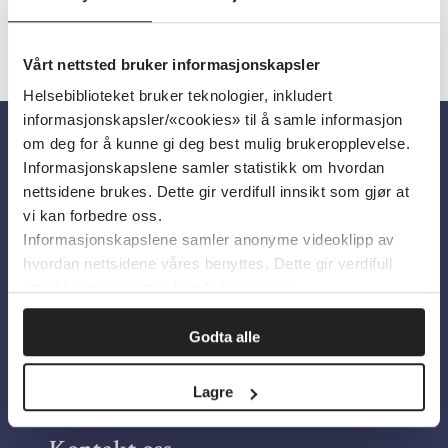
Vårt nettsted bruker informasjonskapsler
Helsebiblioteket bruker teknologier, inkludert
informasjonskapsler/«cookies» til å samle informasjon
om deg for å kunne gi deg best mulig brukeropplevelse.
Om oss
Informasjonskapslene samler statistikk om hvordan
nettsidene brukes. Dette gir verdifull innsikt som gjør at
vi kan forbedre oss.
Om Helsebiblioteket
Informasjonskapslene samler anonyme videoklipp av
hvordan nettsidene våres benyttes. Dette gir verdifull
Personvern og informasjonskapsler
innsikt som gjør at vi kan forbedre oss.
Tilgjengelighetserklæring
Information in English
Godta alle
Bilder fra Colourbox.com
Lagre