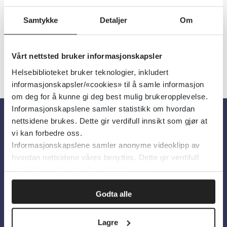
korrigert alder.
Samtykke
Detaljer
Om
Vårt nettsted bruker informasjonskapsler
Helsebiblioteket bruker teknologier, inkludert
informasjonskapsler/«cookies» til å samle informasjon
om deg for å kunne gi deg best mulig brukeropplevelse.
Informasjonskapslene samler statistikk om hvordan
nettsidene brukes. Dette gir verdifull innsikt som gjør at
Om oss
vi kan forbedre oss.
Informasjonskapslene samler anonyme videoklipp av
hvordan nettsidene våres benyttes. Dette gir verdifull
Om Helsebiblioteket
innsikt som gjør at vi kan forbedre oss.
Personvern og informasjonskapsler
Godta alle
Tilgjengelighetserklæring
Information in English
Lagre