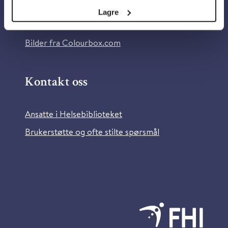
Tilgjengelighetserklæring
Lagre
Information in English
Bilder fra Colourbox.com
Kontakt oss
Ansatte i Helsebiblioteket
Brukerstøtte og ofte stilte spørsmål