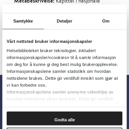
Metabeskrivelse:
Kapittel i nasjonale
faglige råd om selvskading og selvmord -
veiledende materiell for kommunene om
Samtykke
Detaljer
Om
forebygging,
Vårt nettsted bruker informasjonskapsler
Helsebiblioteket bruker teknologier, inkludert
informasjonskapsler/«cookies» til å samle informasjon
om deg for å kunne gi deg best mulig brukeropplevelse.
Informasjonskapslene samler statistikk om hvordan
nettsidene brukes. Dette gir verdifull innsikt som gjør at
vi kan forbedre oss.
Informasjonskapslene samler anonyme videoklipp av
Om oss
hvordan nettsidene våres benyttes. Dette gir verdifull
innsikt som gjør at vi kan forbedre oss.
Om Helsebiblioteket
Godta alle
Personvern og informasjonskapsler