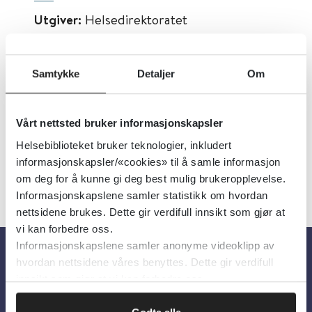
Utgiver:
Helsedirektoratet
Språk:
Norsk
Metabeskrivelse:
Anbefaling om
Samtykke
Detaljer
Om
undervisning i nasjonal faglig retningslinje
for skolehelsetjenesten.
Vårt nettsted bruker informasjonskapsler
Helsebiblioteket bruker teknologier, inkludert
informasjonskapsler/«cookies» til å samle informasjon
om deg for å kunne gi deg best mulig brukeropplevelse.
Informasjonskapslene samler statistikk om hvordan
nettsidene brukes. Dette gir verdifull innsikt som gjør at
vi kan forbedre oss.
Informasjonskapslene samler anonyme videoklipp av
hvordan nettsidene våres benyttes. Dette gir verdifull
Om oss
innsikt som gjør at vi kan forbedre oss.