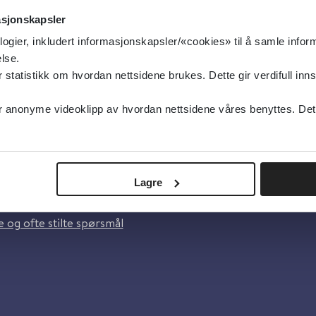
asjonskapsler
logier, inkludert informasjonskapsler/«cookies» til å samle info
lse.
tatistikk om hvordan nettsidene brukes. Dette gir verdifull inns
anonyme videoklipp av hvordan nettsidene våres benyttes. Dette 
oss
Lagre
lsebiblioteket
 og ofte stilte spørsmål