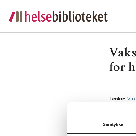
Vaks
for h
Lenke:
Vak
Utgiver:
Fo
Språk:
Nor
Samtykke
Metabeskr