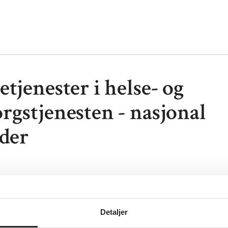
tjenester i helse- og
rgstjenesten - nasjonal
eder
ketjenester i helse- og omsorgstjenesten - nasjonal vei
elsedirektoratet
Detaljer
sk