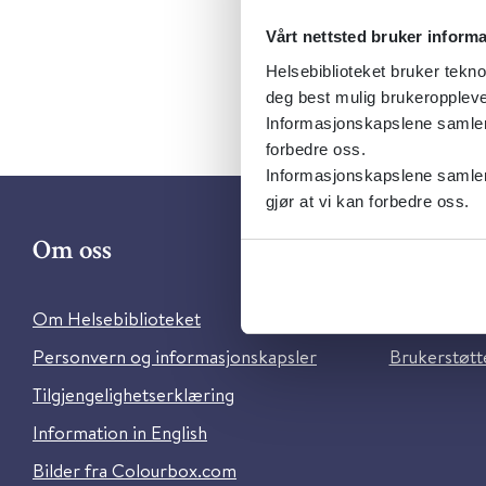
Vårt nettsted bruker inform
Helsebiblioteket bruker tekno
deg best mulig brukeroppleve
Informasjonskapslene samler s
forbedre oss.
Informasjonskapslene samler 
gjør at vi kan forbedre oss.
Om oss
Kontakt 
Om Helsebiblioteket
Ansatte i He
Personvern og informasjonskapsler
Brukerstøtte
Tilgjengelighetserklæring
Information in English
Bilder fra Colourbox.com