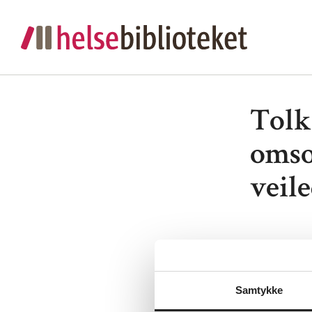
Tolke
omso
veil
Lenke:
Tol
Utgiver:
H
Samtykke
Språk:
Nor