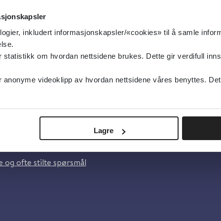
asjonskapsler
logier, inkludert informasjonskapsler/«cookies» til å samle info
lse.
tatistikk om hvordan nettsidene brukes. Dette gir verdifull inns
anonyme videoklipp av hvordan nettsidene våres benyttes. Dette 
oss
Lagre
lsebiblioteket
 og ofte stilte spørsmål