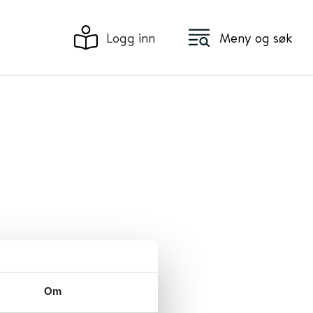
Logg inn
Meny og søk
leder
Om