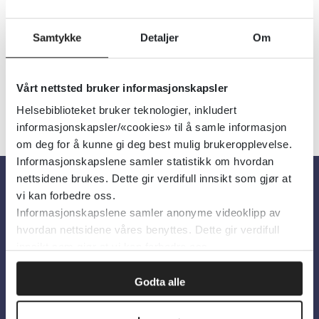
hva palliasjon er, og hva som kjennetegner
den palliative pasienten (14:56 min.).
Samtykke
Detaljer
Om
Vårt nettsted bruker informasjonskapsler
Helsebiblioteket bruker teknologier, inkludert
informasjonskapsler/«cookies» til å samle informasjon
om deg for å kunne gi deg best mulig brukeropplevelse.
Informasjonskapslene samler statistikk om hvordan
nettsidene brukes. Dette gir verdifull innsikt som gjør at
vi kan forbedre oss.
Om oss
Informasjonskapslene samler anonyme videoklipp av
hvordan nettsidene våres benyttes. Dette gir verdifull
innsikt som gjør at vi kan forbedre oss.
Om Helsebiblioteket
Personvern og informasjonskapsler
Godta alle
Tilgjengelighetserklæring