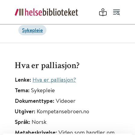
Sykepleie
Hva er palliasjon?
Lenke:
Hva er palliasjon?
Tema:
Sykepleie
Dokumenttype:
Videoer
Utgiver:
Kompetansebroen.no
Språk:
Norsk
Metabeskrivelse:
Video som handler om