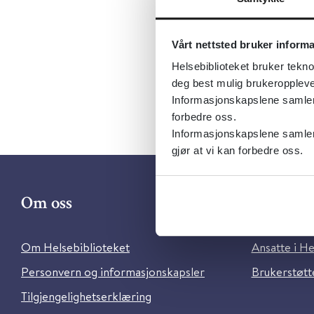
sykepleier
skrøpeligh
Vårt nettsted bruker inform
Helsebiblioteket bruker tekno
deg best mulig brukeroppleve
Informasjonskapslene samler s
forbedre oss.
Informasjonskapslene samler 
gjør at vi kan forbedre oss.
Om oss
Kontakt 
Om Helsebiblioteket
Ansatte i He
Personvern og informasjonskapsler
Brukerstøtte
Tilgjengelighetserklæring