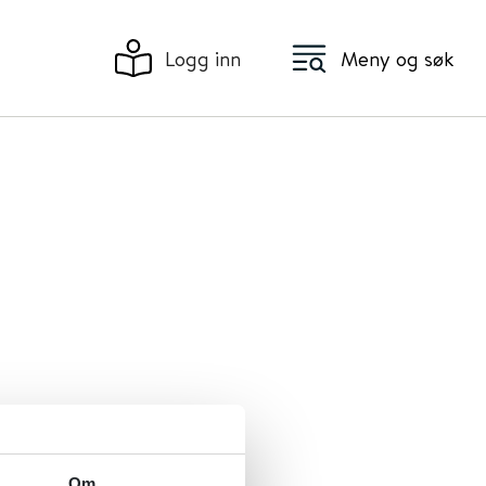
Logg inn
Meny og søk
 lindrende
brukes i
enter og
Om