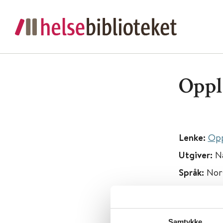
Oppl
Lenke:
Opp
Utgiver:
Na
Språk:
Nor
Metabeskr
behandling
refleksjon
Samtykke