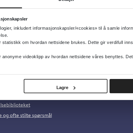
e som møter pasienter med alvorlig sykdom eller alvor
et i kommunale tjenester.
asjonskapsler
logier, inkludert informasjonskapsler/«cookies» til å samle info
lse.
tatistikk om hvordan nettsidene brukes. Dette gir verdifull inns
anonyme videoklipp av hvordan nettsidene våres benyttes. Dette 
oss
Lagre
lsebiblioteket
 og ofte stilte spørsmål