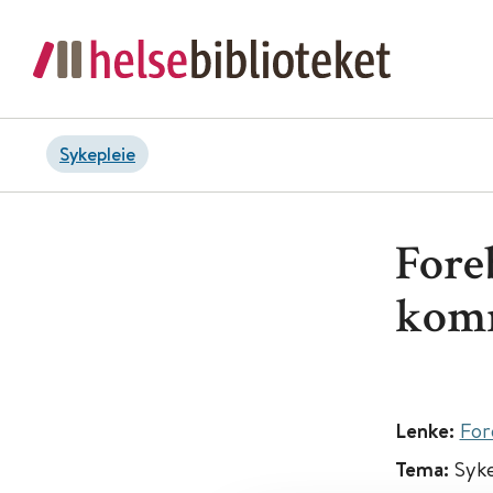
Sykepleie
Fore
kom
Lenke:
For
Tema:
Syke