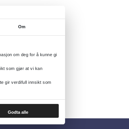
Om
anisere og
v
rmasjon om deg for å kunne gi
soner.
ikt som gjør at vi kan
gir verdifull innsikt som
Godta alle