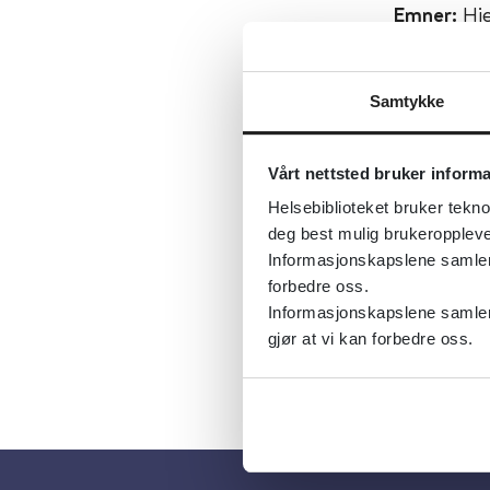
Emner:
Hj
Dokument
Utgiver:
H
Samtykke
Språk:
Nor
Metabeskr
Vårt nettsted bruker inform
målrette 
Helsebiblioteket bruker tekno
målgrupper
deg best mulig brukeroppleve
Informasjonskapslene samler s
Relevant f
forbedre oss.
Informasjonskapslene samler 
gjør at vi kan forbedre oss.