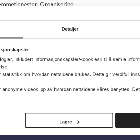
emmetjenester, Organisering
type:
Veiledere
elsedirektoratet
Detaljer
sk
ivelse:
Gir veiledning om hvordan kommunene kan org
asjonskapsler
forebyggende hjemmebesøk. Inneholder råd om valg a
logier, inkludert informasjonskapsler/«cookies» til å samle info
, innhold i besøkene og hvordan identifisere risikoper
lse.
tatistikk om hvordan nettsidene brukes. Dette gir verdifull inns
or ledere.
anonyme videoklipp av hvordan nettsidene våres benyttes. Dette 
Lagre