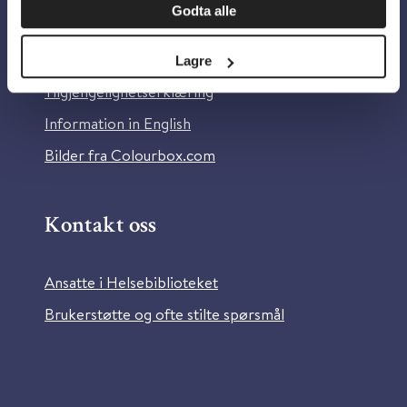
Godta alle
Om Helsebiblioteket
Personvern og informasjonskapsler
Lagre
Tilgjengelighetserklæring
Information in English
Bilder fra Colourbox.com
Kontakt oss
Ansatte i Helsebiblioteket
Brukerstøtte og ofte stilte spørsmål