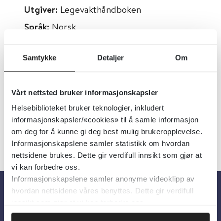
Utgiver:
Legevakthåndboken
Språk:
Norsk
Metabeskrivelse:
Beskriver symptomer og
behandling ved forgiftning, rus og
Samtykke
Detaljer
Om
abstinens. Nyttig ved akutte hendelser i
hjemmet. Relevant for helsepersonell.
Vårt nettsted bruker informasjonskapsler
Helsebiblioteket bruker teknologier, inkludert
informasjonskapsler/«cookies» til å samle informasjon
om deg for å kunne gi deg best mulig brukeropplevelse.
Informasjonskapslene samler statistikk om hvordan
nettsidene brukes. Dette gir verdifull innsikt som gjør at
vi kan forbedre oss.
Informasjonskapslene samler anonyme videoklipp av
hvordan nettsidene våres benyttes. Dette gir verdifull
innsikt som gjør at vi kan forbedre oss.
Om oss