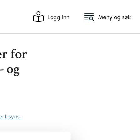
Logg inn
Meny og søk
r for
- og
ert syns-