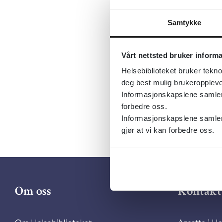
Språk:
Nor
Samtykke
Metabeskr
om hjelpem
Vårt nettsted bruker inform
Målgruppen
Helsebiblioteket bruker tekno
tjenesteyte
deg best mulig brukeroppleve
Informasjonskapslene samler s
forbedre oss.
Informasjonskapslene samler 
gjør at vi kan forbedre oss.
Om oss
Kontakt 