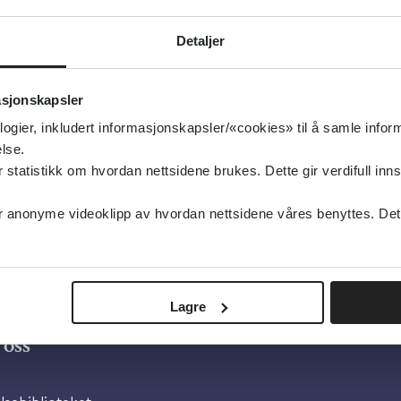
sk
Detaljer
ivelse:
Aktuelle tiltak, fysisk tilrettelegging av miljø, 
idler for syn og hørsel samt om rettigheter og tilbud
asjonskapsler
 er personer med døvblindhet, deres pårørende, lok
logier, inkludert informasjonskapsler/«cookies» til å samle info
re og aktuelle fagmiljø i hele landet.
lse.
tatistikk om hvordan nettsidene brukes. Dette gir verdifull inns
anonyme videoklipp av hvordan nettsidene våres benyttes. Dette 
Lagre
oss