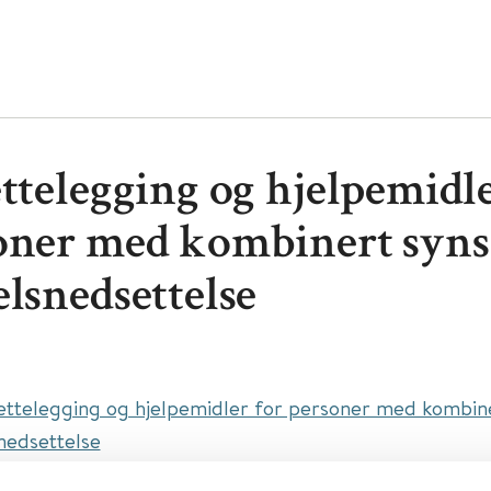
ttelegging og hjelpemidle
oner med kombinert syns
elsnedsettelse
rettelegging og hjelpemidler for personer med kombin
nedsettelse
asjonal kompetansetjeneste for døvblinde