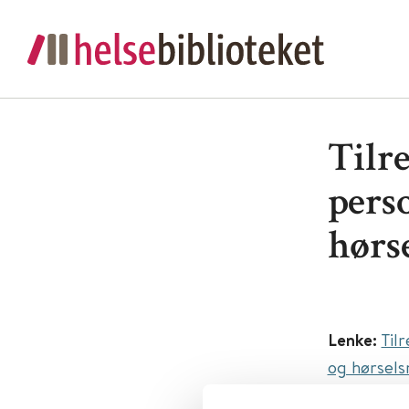
Tilre
pers
hørs
Lenke:
Til
og hørsels
Utgiver:
N