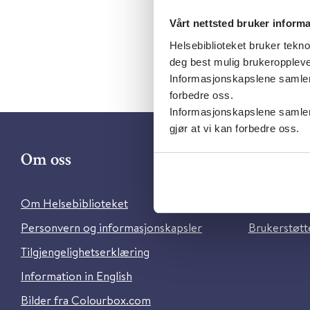
Vårt nettsted bruker inform
Helsebiblioteket bruker tekno
deg best mulig brukeroppleve
Informasjonskapslene samler s
forbedre oss.
Informasjonskapslene samler 
gjør at vi kan forbedre oss.
Om oss
Kontakt 
Om Helsebiblioteket
Ansatte i He
Personvern og informasjonskapsler
Brukerstøtte
Tilgjengelighetserklæring
Information in English
Bilder fra Colourbox.com