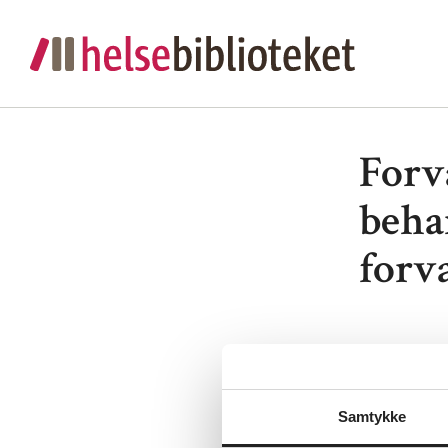
Forv
beha
forv
Lenke:
For
Utgiver:
L
Samtykke
Språk:
Nor