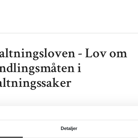
altningsloven - Lov om
ndlingsmåten i
altningssaker
valtningsloven - Lov om behandlingsmåten i forvaltnin
ovdata
Detaljer
sk