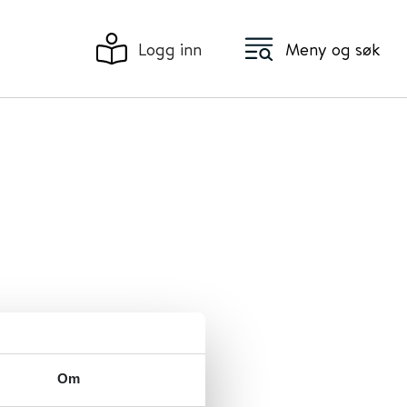
Logg inn
Meny og søk
gssaker
Om