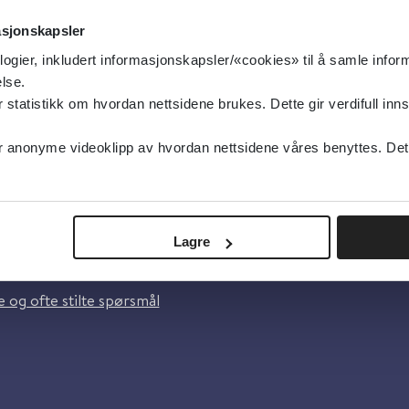
asjonskapsler
logier, inkludert informasjonskapsler/«cookies» til å samle info
lse.
tatistikk om hvordan nettsidene brukes. Dette gir verdifull inns
anonyme videoklipp av hvordan nettsidene våres benyttes. Dette 
oss
Lagre
lsebiblioteket
 og ofte stilte spørsmål