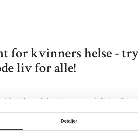
nt for kvinners helse - tr
de liv for alle!
ront for kvinners helse - trygge og gode liv for alle!
anitetskvinnene
sk
Detaljer