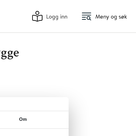
Logg inn
Meny og søk
ygge
Om