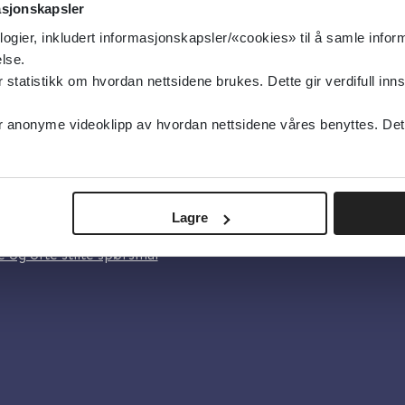
asjonskapsler
logier, inkludert informasjonskapsler/«cookies» til å samle info
lse.
tatistikk om hvordan nettsidene brukes. Dette gir verdifull inns
anonyme videoklipp av hvordan nettsidene våres benyttes. Dette 
oss
Lagre
lsebiblioteket
 og ofte stilte spørsmål