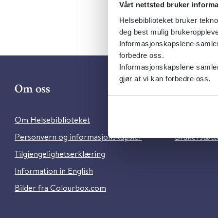
Vårt nettsted bruker inform
Helsebiblioteket bruker tekno
deg best mulig brukeroppleve
Informasjonskapslene samler s
forbedre oss.
Informasjonskapslene samler 
gjør at vi kan forbedre oss.
Om oss
Kontakt 
Om Helsebiblioteket
Ansatte i He
Personvern og informasjonskapsler
Brukerstøtte
Tilgjengelighetserklæring
Information in English
Bilder fra Colourbox.com