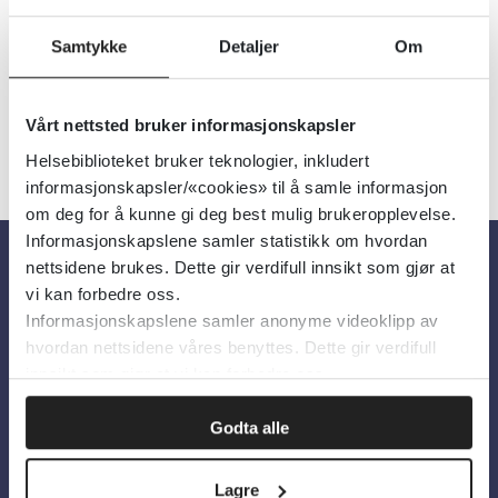
Språk:
Norsk
Samtykke
Detaljer
Om
Vårt nettsted bruker informasjonskapsler
Helsebiblioteket bruker teknologier, inkludert
informasjonskapsler/«cookies» til å samle informasjon
om deg for å kunne gi deg best mulig brukeropplevelse.
Informasjonskapslene samler statistikk om hvordan
nettsidene brukes. Dette gir verdifull innsikt som gjør at
vi kan forbedre oss.
Om oss
Informasjonskapslene samler anonyme videoklipp av
hvordan nettsidene våres benyttes. Dette gir verdifull
Om Helsebiblioteket
innsikt som gjør at vi kan forbedre oss.
Personvern og informasjonskapsler
Godta alle
Tilgjengelighetserklæring
Information in English
Lagre