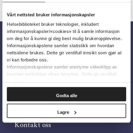
Vårt nettsted bruker informasjonskapsler
Helsebiblioteket bruker teknologier, inkludert
informasjonskapsler/«cookies» til å samle informasjon
om deg for å kunne gi deg best mulig brukeropplevelse.
Om oss
Informasjonskapslene samler statistikk om hvordan
nettsidene brukes. Dette gir verdifull innsikt som gjør at
Om Helsebiblioteket
vi kan forbedre oss.
Informasjonskapslene samler anonyme videoklipp av
Personvern og informasjonskapsler
hvordan nettsidene våres benyttes. Dette gir verdifull
Tilgjengelighetserklæring
innsikt som gjør at vi kan forbedre oss.
Information in English
Godta alle
Bilder fra Colourbox.com
Lagre
Kontakt oss