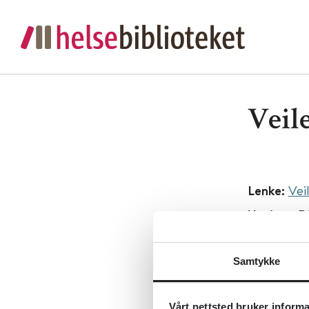
Veil
Lenke:
Vei
Utgiver:
D
Språk:
Nor
Samtykke
Vårt nettsted bruker inform