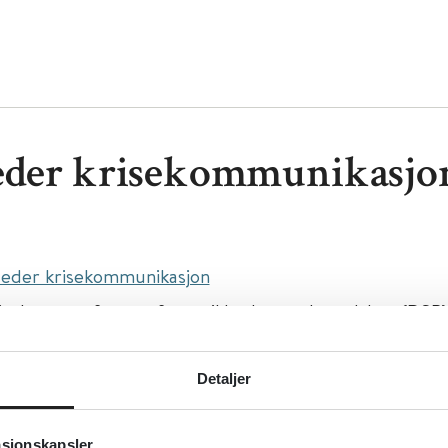
eder krisekommunikasjo
leder krisekommunikasjon
irektoratet for samfunnssikkerhet og beredskap (DSB)
sk
Detaljer
asjonskapsler