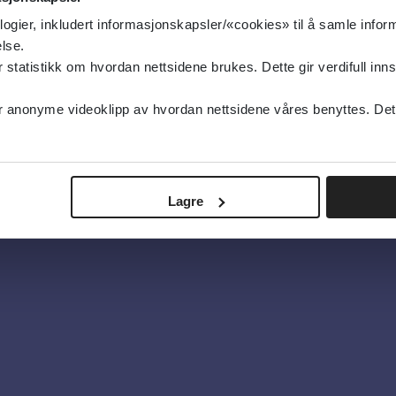
logier, inkludert informasjonskapsler/«cookies» til å samle info
lse.
tatistikk om hvordan nettsidene brukes. Dette gir verdifull inns
anonyme videoklipp av hvordan nettsidene våres benyttes. Dette 
oss
lsebiblioteket
Lagre
 og ofte stilte spørsmål