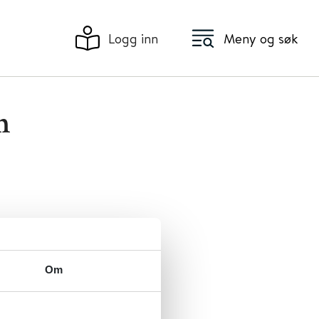
Logg inn
Meny og søk
n
Om