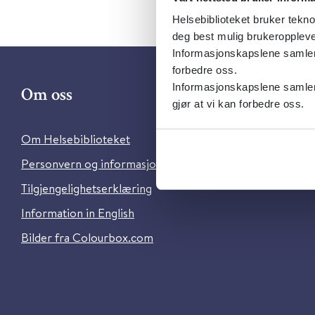
Helsebiblioteket bruker tekno
deg best mulig brukeroppleve
Informasjonskapslene samler s
forbedre oss.
Informasjonskapslene samler 
Om oss
Kontakt 
gjør at vi kan forbedre oss.
Om Helsebiblioteket
Ansatte i He
Personvern og informasjonskapsler
Brukerstøtte
Tilgjengelighetserklæring
Information in English
Bilder fra Colourbox.com