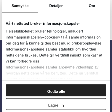
Samtykke
Detaljer
Om
Vårt nettsted bruker informasjonskapsler
Helsebiblioteket bruker teknologier, inkludert
informasjonskapsler/«cookies» til å samle informasjon
om deg for å kunne gi deg best mulig brukeropplevelse.
Informasjonskapslene samler statistikk om hvordan
nettsidene brukes. Dette gir verdifull innsikt som gjør at
Om oss
vi kan forbedre oss.
Informasjonskapslene samler anonyme videoklipp av
Om Helsebiblioteket
hvordan nettsidene våres benyttes. Dette gir verdifull
innsikt som gjør at vi kan forbedre oss.
Personvern og informasjonskapsler
Tilgjengelighetserklæring
Godta alle
Information in English
Lagre
Bilder fra Colourbox.com