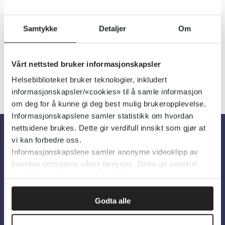
Utgiver:
UpToDate
Språk:
Engelsk
Samtykke
Detaljer
Om
Vårt nettsted bruker informasjonskapsler
Helsebiblioteket bruker teknologier, inkludert
informasjonskapsler/«cookies» til å samle informasjon
om deg for å kunne gi deg best mulig brukeropplevelse.
Informasjonskapslene samler statistikk om hvordan
nettsidene brukes. Dette gir verdifull innsikt som gjør at
vi kan forbedre oss.
Om oss
Informasjonskapslene samler anonyme videoklipp av
hvordan nettsidene våres benyttes. Dette gir verdifull
innsikt som gjør at vi kan forbedre oss.
Om Helsebiblioteket
Personvern og informasjonskapsler
Godta alle
Tilgjengelighetserklæring