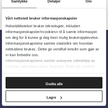
Samtykke
Detaljer
Om
Vårt nettsted bruker informasjonskapsler
Helsebiblioteket bruker teknologier, inkludert
informasjonskapsler/«cookies» til å samle informasjon
om deg for å kunne gi deg best mulig brukeropplevelse.
Informasjonskapslene samler statistikk om hvordan
Om oss
nettsidene brukes. Dette gir verdifull innsikt som gjør at
vi kan forbedre oss.
Informasjonskapslene samler anonyme videoklipp av
Om Helsebiblioteket
hvordan nettsidene våres benyttes. Dette gir verdifull
Personvern og informasjonskapsler
innsikt som gjør at vi kan forbedre oss.
Tilgjengelighetserklæring
Godta alle
Information in English
Bilder fra Colourbox.com
Lagre