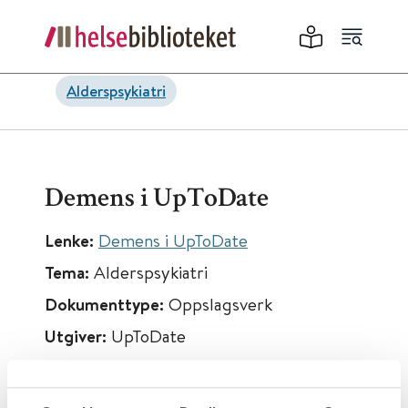
Alderspsykiatri
Demens i UpToDate
Lenke:
Demens i UpToDate
Tema:
Alderspsykiatri
Dokumenttype:
Oppslagsverk
Utgiver:
UpToDate
Språk:
Engelsk