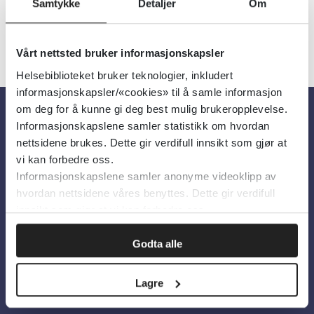
Samtykke
Detaljer
Om
Vårt nettsted bruker informasjonskapsler
Helsebiblioteket bruker teknologier, inkludert
informasjonskapsler/«cookies» til å samle informasjon
om deg for å kunne gi deg best mulig brukeropplevelse.
Informasjonskapslene samler statistikk om hvordan
Om oss
nettsidene brukes. Dette gir verdifull innsikt som gjør at
vi kan forbedre oss.
Informasjonskapslene samler anonyme videoklipp av
Om Helsebiblioteket
hvordan nettsidene våres benyttes. Dette gir verdifull
Personvern og informasjonskapsler
innsikt som gjør at vi kan forbedre oss.
Tilgjengelighetserklæring
Godta alle
Information in English
Bilder fra Colourbox.com
Lagre