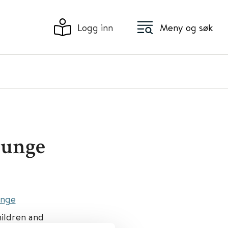
Logg inn
Meny og søk
 unge
unge
hildren and