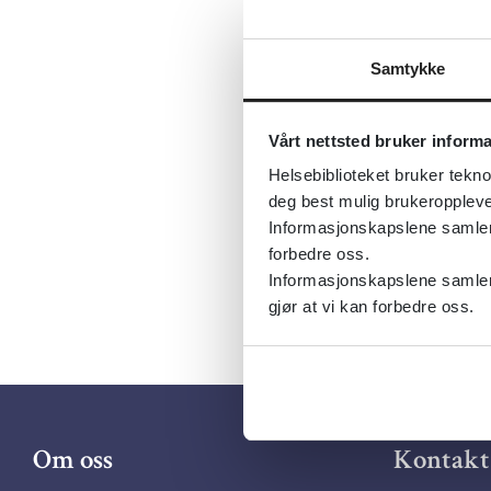
adolescent
Først publ
Samtykke
Tema:
Spis
Dokument
Vårt nettsted bruker inform
Utgiver:
C
Helsebiblioteket bruker tekno
Språk:
Eng
deg best mulig brukeroppleve
Informasjonskapslene samler s
forbedre oss.
Informasjonskapslene samler 
gjør at vi kan forbedre oss.
Om oss
Kontakt 