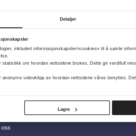
s
isert:
22.04.2002
Detaljer
eforstyrrelser
type:
Oppsummert forskning
asjonskapsler
ochrane Library
logier, inkludert informasjonskapsler/«cookies» til å samle info
elsk
lse.
tatistikk om hvordan nettsidene brukes. Dette gir verdifull inns
anonyme videoklipp av hvordan nettsidene våres benyttes. Dette 
Lagre
oss