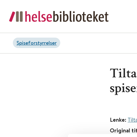
Spiseforstyrrelser
Tilt
spis
Lenke:
Til
Original ti