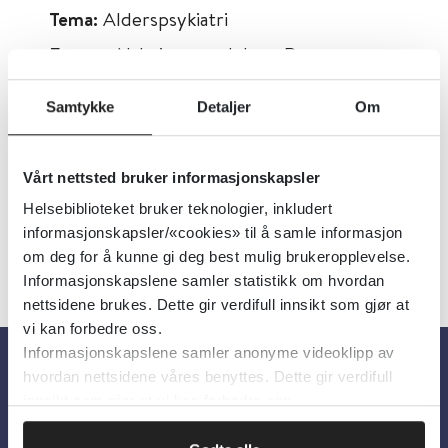
Tema:
Alderspsykiatri
Emner:
Alzheimers sykdom, Demens
Dokumenttype:
Oppsummert forskning
Samtykke
Detaljer
Om
Utgiver:
Cochrane Library
Språk:
Norsk
Vårt nettsted bruker informasjonskapsler
Helsebiblioteket bruker teknologier, inkludert
informasjonskapsler/«cookies» til å samle informasjon
om deg for å kunne gi deg best mulig brukeropplevelse.
Informasjonskapslene samler statistikk om hvordan
nettsidene brukes. Dette gir verdifull innsikt som gjør at
vi kan forbedre oss.
Informasjonskapslene samler anonyme videoklipp av
hvordan nettsidene våres benyttes. Dette gir verdifull
Om oss
innsikt som gjør at vi kan forbedre oss.